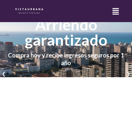
Invierte en
Rebajamos el IVA
Arriendo
garantizado
Compra hoy y recibe ingresos seguros por 1
Aplica a todos los departamentos de 2 dormitorios, unidad
año
282 (3 dorms.) y unidad 283 (4 dorms.). No acumulable con
❮
❯
otros beneficios.