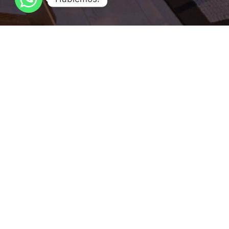
Sala de Ventas: P. Mackenna 798, Viña del Mar - Chile
Teléfono:
+(56) 32 3619585
+(56) 9 55212645
+(56) 9 348
ventas@vistaurbana.cl
Contacto