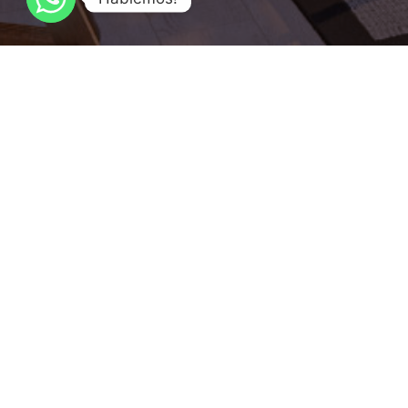
Sala de Ventas: P. Mackenna 798, Viña del Mar - Chile
Teléfono:
+(56) 32 3619585
+(56) 9 55212645
+(56) 9 348
ventas@vistaurbana.cl
Contacto