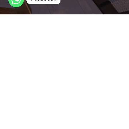
Sala de Ventas: P. Mackenna 798, Viña del Mar - Chile
Teléfono:
+(56) 32 3619585
+(56) 9 55212645
+(56) 9 348
ventas@vistaurbana.cl
Contacto