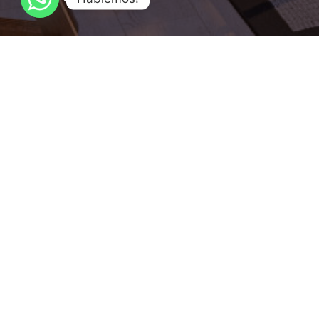
Sala de Ventas: P. Mackenna 798, Viña del Mar - Chile
Teléfono:
+(56) 32 3619585
+(56) 9 55212645
+(56) 9 348
ventas@vistaurbana.cl
Contacto