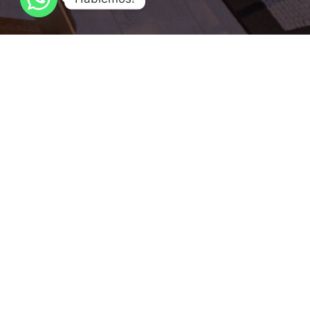
Sala de Ventas: P. Mackenna 798, Viña del Mar - Chile
Teléfono:
+(56) 32 3619585
+(56) 9 55212645
+(56) 9 348
ventas@vistaurbana.cl
Contacto