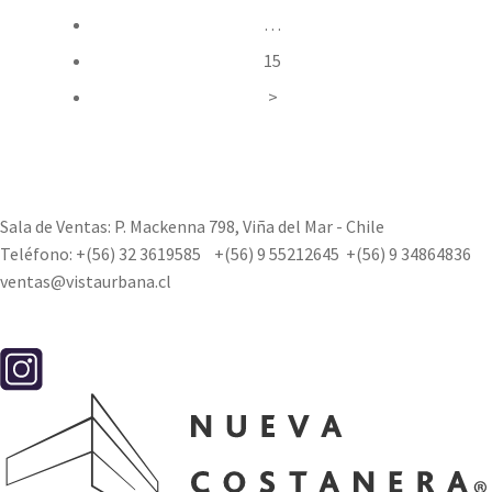
…
15
>
Sala de Ventas: P. Mackenna 798, Viña del Mar - Chile
Teléfono:
+(56) 32 3619585
+(56) 9 55212645
+(56) 9 34864836
ventas@vistaurbana.cl
Contacto