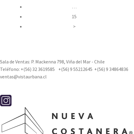
…
15
>
Sala de Ventas: P. Mackenna 798, Viña del Mar - Chile
Teléfono:
+(56) 32 3619585
+(56) 9 55212645
+(56) 9 34864836
ventas@vistaurbana.cl
Contacto