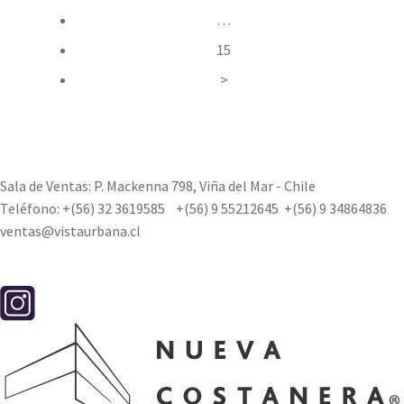
…
15
>
Sala de Ventas: P. Mackenna 798, Viña del Mar - Chile
Teléfono:
+(56) 32 3619585
+(56) 9 55212645
+(56) 9 34864836
ventas@vistaurbana.cl
Contacto