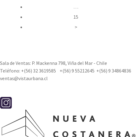
…
15
>
Sala de Ventas: P. Mackenna 798, Viña del Mar - Chile
Teléfono:
+(56) 32 3619585
+(56) 9 55212645
+(56) 9 34864836
ventas@vistaurbana.cl
Contacto