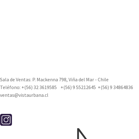
Sala de Ventas: P. Mackenna 798, Viña del Mar - Chile
Teléfono:
+(56) 32 3619585
+(56) 9 55212645
+(56) 9 34864836
ventas@vistaurbana.cl
Contacto