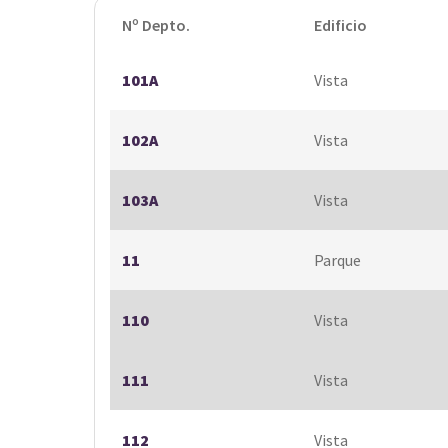
Nº Depto.
Edificio
101A
Vista
102A
Vista
103A
Vista
11
Parque
110
Vista
111
Vista
112
Vista