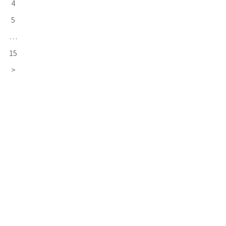
4
5
…
15
>