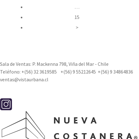
…
15
>
Sala de Ventas: P. Mackenna 798, Viña del Mar - Chile
Teléfono:
+(56) 32 3619585
+(56) 9 55212645
+(56) 9 34864836
ventas@vistaurbana.cl
Contacto