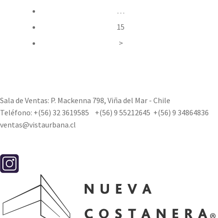
…
15
>
Sala de Ventas: P. Mackenna 798, Viña del Mar - Chile
Teléfono:
+(56) 32 3619585
+(56) 9 55212645
+(56) 9 34864836
ventas@vistaurbana.cl
Contacto