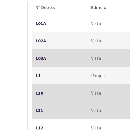
Nº Depto.
Edificio
101A
Vista
102A
Vista
103A
Vista
11
Parque
110
Vista
111
Vista
112
Vista