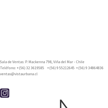
Sala de Ventas: P. Mackenna 798, Viña del Mar - Chile
Teléfono:
+(56) 32 3619585
+(56) 9 55212645
+(56) 9 34864836
ventas@vistaurbana.cl
Contacto