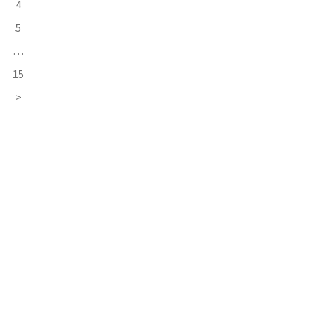
4
5
…
15
>