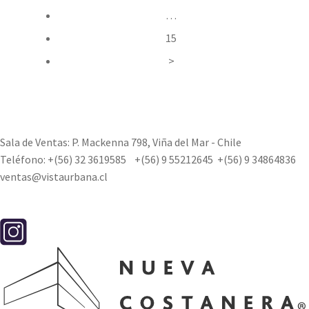
…
15
>
Sala de Ventas: P. Mackenna 798, Viña del Mar - Chile
Teléfono:
+(56) 32 3619585
+(56) 9 55212645
+(56) 9 34864836
ventas@vistaurbana.cl
Contacto